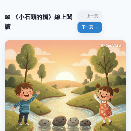
📖 《小石頭的橋》線上閱
← 上一頁
讀
下一頁 →